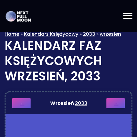
Home
»
Kalendarz Księżycowy
»
2033
»
wrzesien
KALENDARZ FAZ
KSIĘŻYCOWYCH
WRZESIEŃ, 2033
Wrzesień
2033
←
→