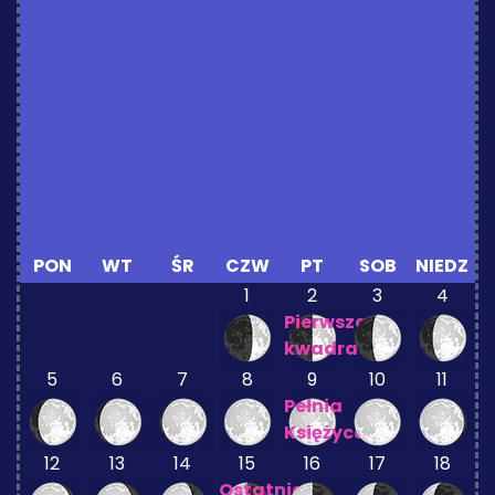
PON
WT
ŚR
CZW
PT
SOB
NIEDZ
1
2
3
4
Pierwsza
kwadra
5
6
7
8
9
10
11
Pełnia
Księżyca
12
13
14
15
16
17
18
Ostatnia