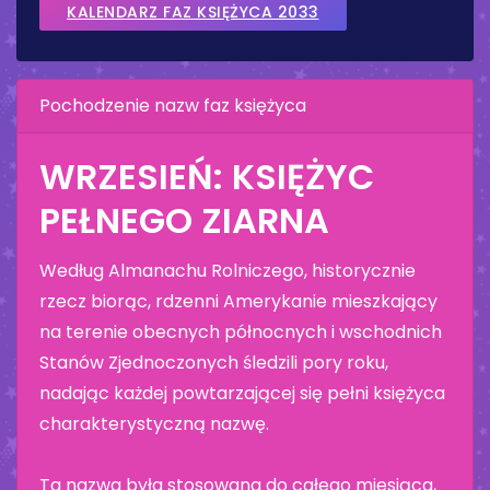
KALENDARZ FAZ KSIĘŻYCA 2033
Pochodzenie nazw faz księżyca
WRZESIEŃ: KSIĘŻYC
PEŁNEGO ZIARNA
Według Almanachu Rolniczego, historycznie
rzecz biorąc, rdzenni Amerykanie mieszkający
na terenie obecnych północnych i wschodnich
Stanów Zjednoczonych śledzili pory roku,
nadając każdej powtarzającej się pełni księżyca
charakterystyczną nazwę.
Ta nazwa była stosowana do całego miesiąca,