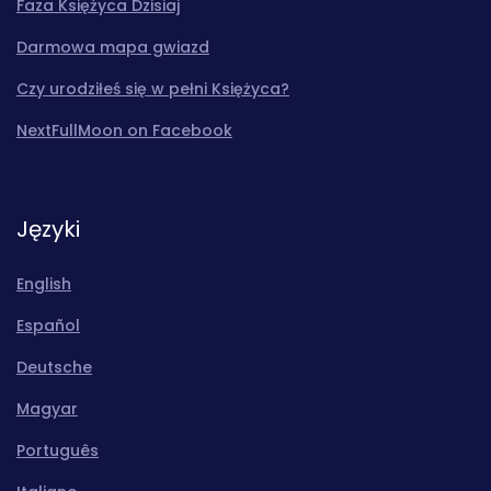
Faza Księżyca Dzisiaj
Darmowa mapa gwiazd
Czy urodziłeś się w pełni Księżyca?
NextFullMoon on Facebook
Języki
English
Español
Deutsche
Magyar
Português