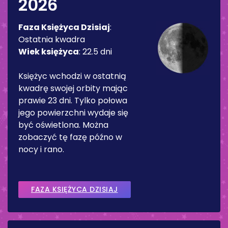
2026
Faza Księżyca Dzisiaj
:
Ostatnia kwadra
Wiek księżyca
:
22.5 dni
Księżyc wchodzi w ostatnią
kwadrę swojej orbity mając
prawie 23 dni. Tylko połowa
jego powierzchni wydaje się
być oświetlona. Można
zobaczyć tę fazę późno w
nocy i rano.
FAZA KSIĘŻYCA DZISIAJ