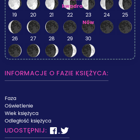
kwadra
19
20
21
22
23
24
25
Nów
26
27
28
29
30
INFORMACJE O FAZIE KSIĘŻYCA:
Faza
Oświetlenie
Wiek księżyca
Odległość księżyca
UDOSTĘPNIJ: