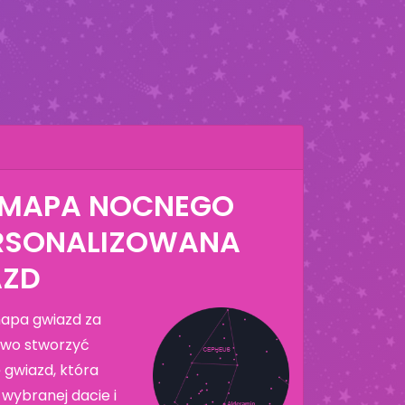
MAPA NOCNEGO
PERSONALIZOWANA
AZD
apa gwiazd za
two stworzyć
gwiazd, która
 wybranej dacie i