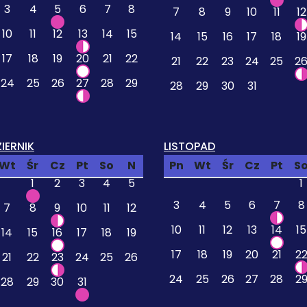
3
4
5
6
7
8
7
8
9
10
11
12
10
11
12
13
14
15
14
15
16
17
18
19
17
18
19
20
21
22
21
22
23
24
25
2
24
25
26
27
28
29
28
29
30
31
IERNIK
LISTOPAD
Wt
Śr
Cz
Pt
So
N
Pn
Wt
Śr
Cz
Pt
S
1
2
3
4
5
1
3
4
5
6
7
8
7
8
9
10
11
12
10
11
12
13
14
15
14
15
16
17
18
19
17
18
19
20
21
2
21
22
23
24
25
26
24
25
26
27
28
2
28
29
30
31