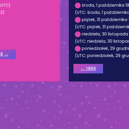
 (UTC)
środa, 1 października 19
42)
(UTC: środa, 1 października
piątek, 31 października 
(UTC: piątek, 31 październik
niedziela, 30 listopada
(UTC: niedziela, 30 listopa
poniedziałek, 29 grudni
98 →
(UTC: poniedziałek, 29 gru
← 1996