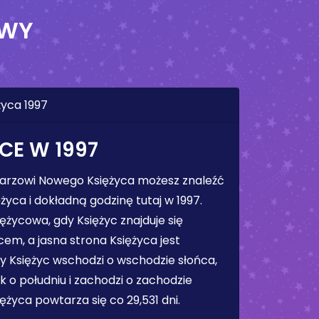
OWY
yca 1997
CE W 1997
arzowi Nowego Księżyca możesz znaleźć
yca i dokładną godzinę tutaj w 1997.
ężycowa, gdy Księżyc znajduje się
em, a jasna strona Księżyca jest
y Księżyc wschodzi o wschodzie słońca,
k o południu i zachodzi o zachodzie
ężyca powtarza się co 29,531 dni.