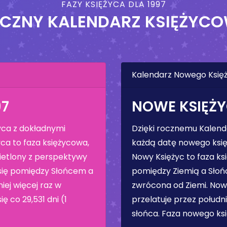
FAZY KSIĘŻYCA DLA 1997
CZNY KALENDARZ KSIĘŻYC
Kalendarz Nowego Księż
97
NOWE KSIĘŻY
yca z dokładnymi
Dzięki rocznemu Kalend
yca to faza księżycowa,
każdą datę nowego księż
wietlony z perspektywy
Nowy Księżyc to faza ksi
e się pomiędzy Słońcem a
pomiędzy Ziemią a Słońc
iej więcej raz w
zwrócona od Ziemi. Now
ę co 29,531 dni (1
przelatuje przez południ
słońca. Faza nowego ksi