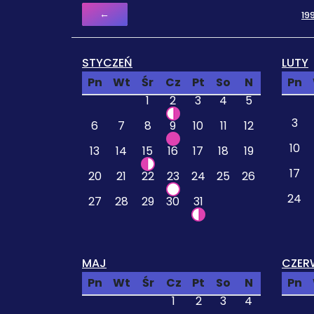
←
19
STYCZEŃ
LUTY
Pn
Wt
Śr
Cz
Pt
So
N
Pn
1
2
3
4
5
3
6
7
8
9
10
11
12
10
13
14
15
16
17
18
19
17
20
21
22
23
24
25
26
24
27
28
29
30
31
MAJ
CZER
Pn
Wt
Śr
Cz
Pt
So
N
Pn
1
2
3
4