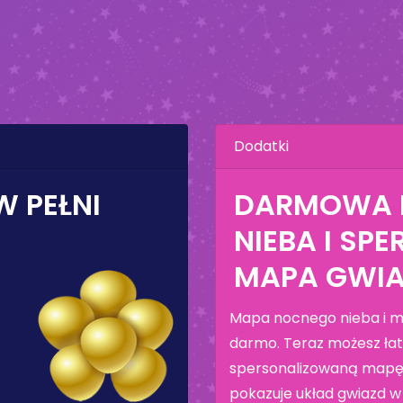
Dodatki
W PEŁNI
DARMOWA 
NIEBA I S
MAPA GWI
Mapa nocnego nieba i m
darmo. Teraz możesz ła
spersonalizowaną mapę 
pokazuje układ gwiazd w