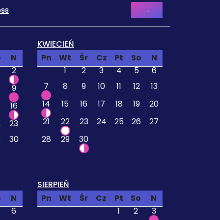
→
998
KWIECIEŃ
o
N
Pn
Wt
Śr
Cz
Pt
So
N
2
1
2
3
4
5
6
7
8
9
10
11
12
13
9
14
15
16
17
18
19
20
16
21
22
23
24
25
26
27
2
23
9
30
28
29
30
SIERPIEŃ
o
N
Pn
Wt
Śr
Cz
Pt
So
N
6
1
2
3