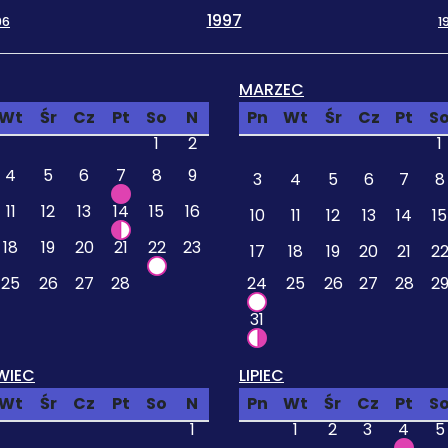
1997
96
1
MARZEC
Wt
Śr
Cz
Pt
So
N
Pn
Wt
Śr
Cz
Pt
S
1
2
1
4
5
6
7
8
9
3
4
5
6
7
8
11
12
13
14
15
16
10
11
12
13
14
15
18
19
20
21
22
23
17
18
19
20
21
2
25
26
27
28
24
25
26
27
28
2
31
WIEC
LIPIEC
Wt
Śr
Cz
Pt
So
N
Pn
Wt
Śr
Cz
Pt
S
1
1
2
3
4
5