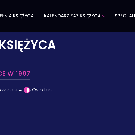
EŁNIA KSIĘŻYCA
KALENDARZ FAZ KSIĘŻYCA
SPECJAL
KSIĘŻYCA
CE W 1997
a kwadra →
, Ostatnia