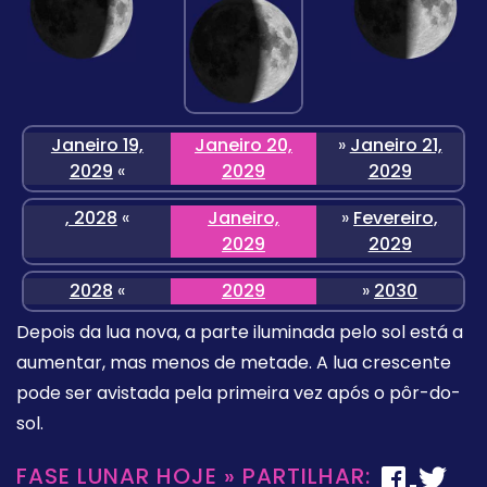
Janeiro 19,
Janeiro 20,
»
Janeiro 21,
2029
«
2029
2029
, 2028
«
Janeiro,
»
Fevereiro,
2029
2029
2028
«
2029
»
2030
Depois da lua nova, a parte iluminada pelo sol está a
aumentar, mas menos de metade. A lua crescente
pode ser avistada pela primeira vez após o pôr-do-
sol.
FASE LUNAR HOJE » PARTILHAR: