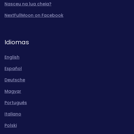
Nasceu na lua cheia?
NextFullMoon on Facebook
Idiomas
English
Español
Deutsche
Magyar
Português
Italiano
Polski