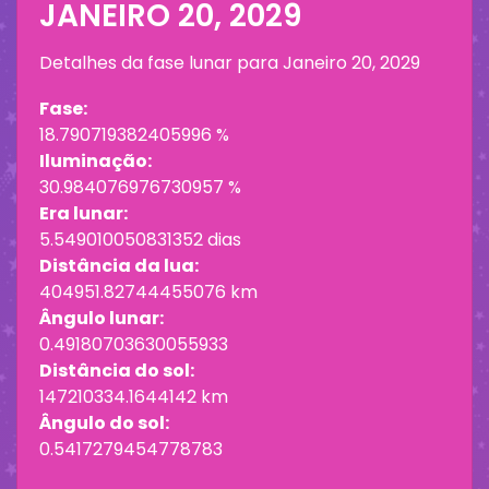
JANEIRO 20, 2029
Detalhes da fase lunar para
Janeiro 20, 2029
Fase:
18.790719382405996 %
Iluminação:
30.984076976730957 %
Era lunar:
5.549010050831352 dias
Distância da lua:
404951.82744455076 km
Ângulo lunar:
0.49180703630055933
Distância do sol:
147210334.1644142 km
Ângulo do sol:
0.5417279454778783