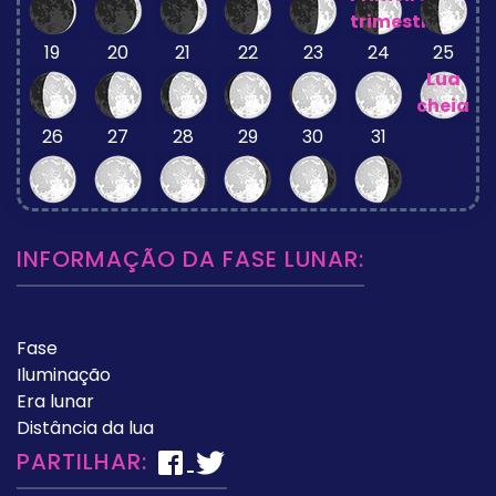
trimestre
19
20
21
22
23
24
25
Lua
cheia
26
27
28
29
30
31
INFORMAÇÃO DA FASE LUNAR:
Fase
Iluminação
Era lunar
Distância da lua
PARTILHAR: