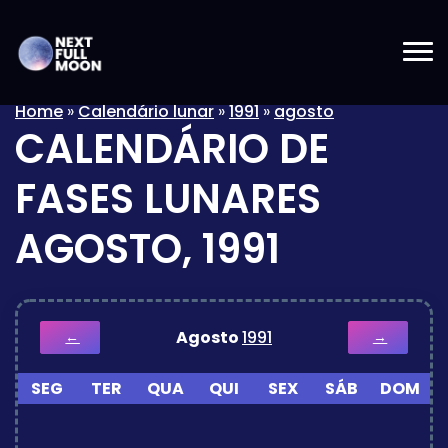
Home
»
Calendário lunar
»
1991
»
agosto
CALENDÁRIO DE
FASES LUNARES
AGOSTO, 1991
Agosto
1991
←
→
SEG
TER
QUA
QUI
SEX
SÁB
DOM