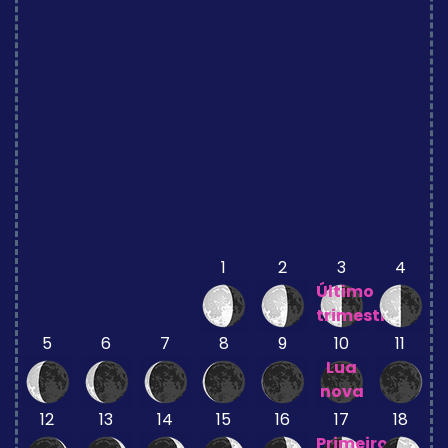
1
2
3
4
Último
trimestre
5
6
7
8
9
10
11
Lua
nova
12
13
14
15
16
17
18
Primeiro