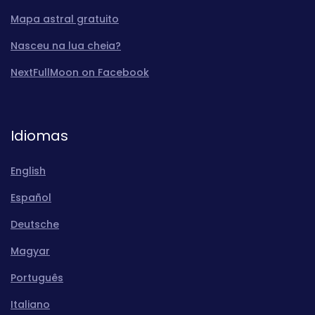
Mapa astral gratuito
Nasceu na lua cheia?
NextFullMoon on Facebook
Idiomas
English
Español
Deutsche
Magyar
Português
Italiano