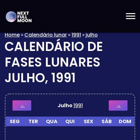
Home
»
Calendário lunar
»
1991
»
julho
CALENDÁRIO DE
FASES LUNARES
JULHO, 1991
Julho
1991
←
→
SEG
TER
QUA
QUI
SEX
SÁB
DOM