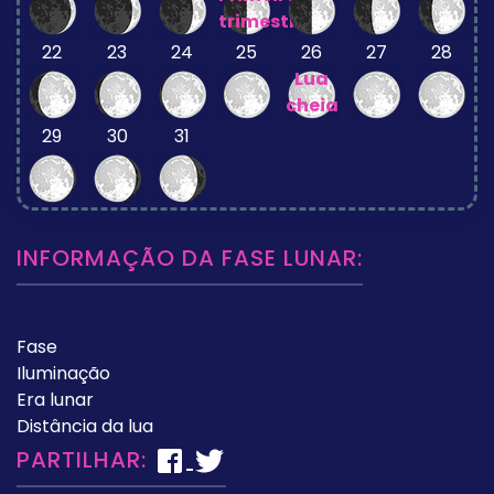
trimestre
22
23
24
25
26
27
28
Lua
cheia
29
30
31
INFORMAÇÃO DA FASE LUNAR:
Fase
Iluminação
Era lunar
Distância da lua
PARTILHAR: