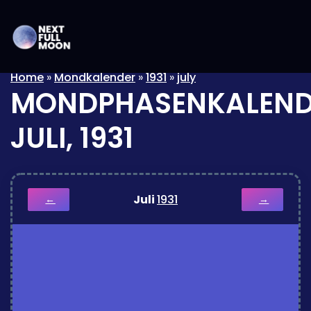
Home
»
Mondkalender
»
1931
»
july
MONDPHASENKALEND
JULI, 1931
Juli
1931
←
→