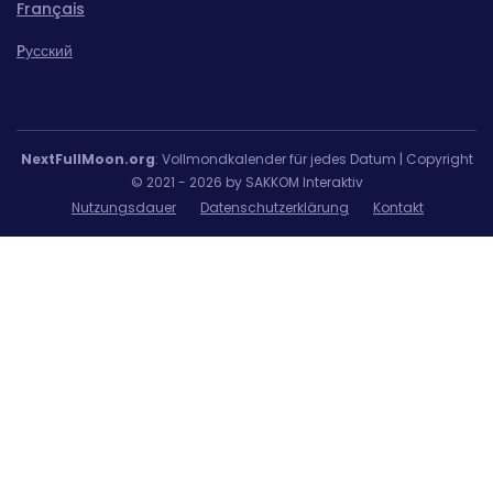
Français
Pусский
NextFullMoon.org
: Vollmondkalender für jedes Datum | Copyright
© 2021 - 2026 by SAKKOM Interaktiv
Nutzungsdauer
Datenschutzerklärung
Kontakt