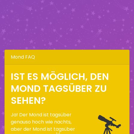
Mond FAQ
IST ES MÖGLICH, DEN
MOND TAGSÜBER ZU
SEHEN?
Ja! Der Mond ist tagsüber
genauso hoch wie nachts,
aber der Mond ist tagsüber