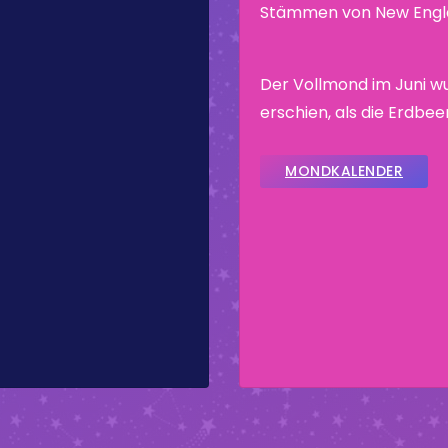
Stämmen von New Engla
Der Vollmond im Juni w
erschien, als die Erdbee
MONDKALENDER