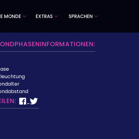
RE MONDE
EXTRAS
SPRACHEN
ONDPHASENINFORMATIONEN:
hase
leuchtung
ndalter
ondabstand
EILEN: