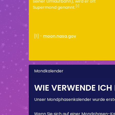
seiner Umlaufbahn), wird er oft
[1]
Supermond genannt.
[1] -
moon.nasa.gov
Mondkalender
WIE VERWENDE ICH
Unser Mondphasenkalender wurde erstel
Wenn Sie sich auf einer Mondphasen-Kal