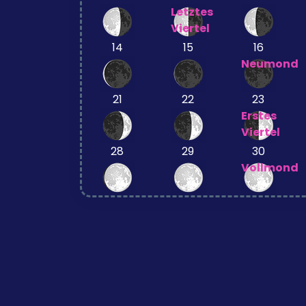
Letztes
Viertel
14
15
16
Neumond
21
22
23
Erstes
Viertel
28
29
30
Vollmond