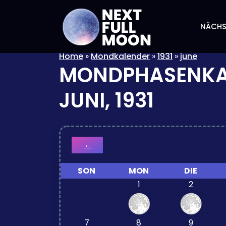
NÄCHS
Home
»
Mondkalender
»
1931
»
june
MONDPHASENKA
JUNI, 1931
←
SON
MON
DIE
1
2
7
8
9