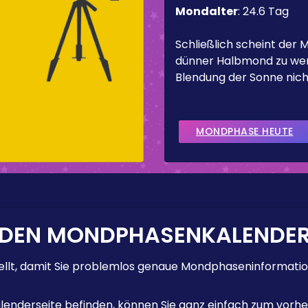
Mondalter
:
24.6 Tag
Schließlich scheint der 
dünner Halbmond zu werd
Blendung der Sonne nicht
MONDPHASE HEUTE
 DEN MONDPHASENKALENDE
lt, damit Sie problemlos genaue Mondphaseninformation
enderseite befinden, können Sie ganz einfach zum vorhe