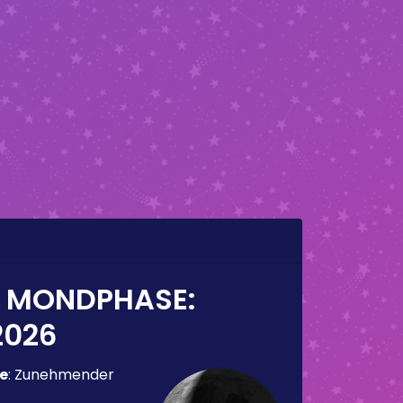
E MONDPHASE:
2026
e
:
Zunehmender