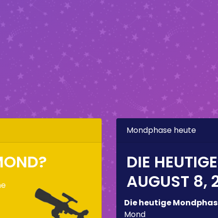
Mondphase heute
RMOND?
DIE HEUTIG
AUGUST 8, 
ne
Die heutige Mondphas
Mond