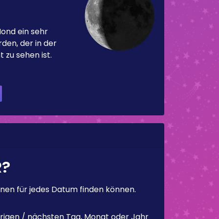
Mond ein sehr
en, der in der
 zu sehen ist.
R?
en für jedes Datum finden können.
rigen / nächsten Tag, Monat oder Jahr