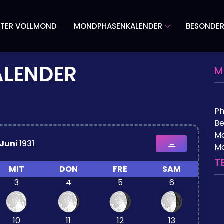
TER VOLLMOND
MONDPHASENKALENDER
BESONDE
LENDER
M
P
Be
Mo
Juni
1931
→
M
T
MIT
DON
FRE
SAM
3
4
5
6
10
11
12
13