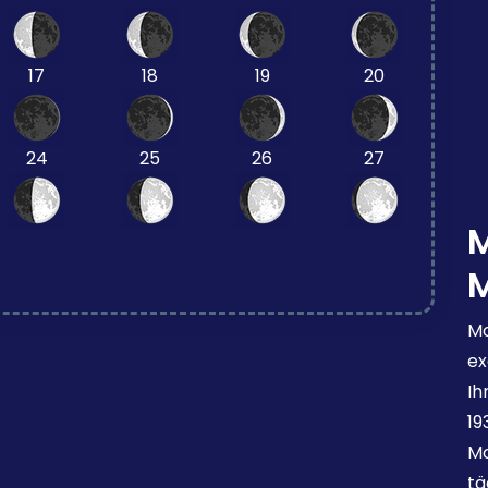
17
18
19
20
24
25
26
27
Mo
ex
Ih
19
Mo
tä