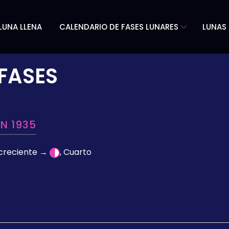
LUNA LLENA
CALENDARIO DE FASES LUNARES
LUNAS 
FASES
EN 1935
 creciente →
, Cuarto