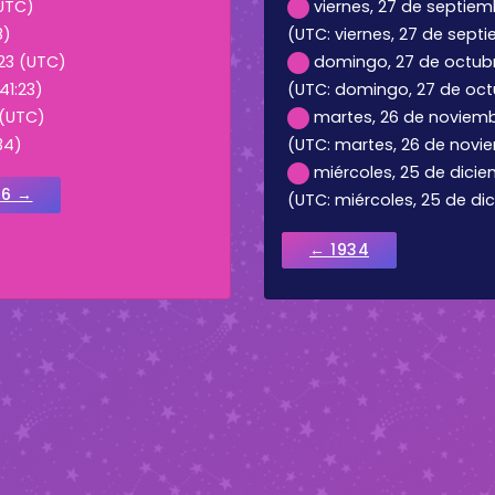
(UTC)
viernes, 27 de septiem
8)
(UTC: viernes, 27 de septi
23 (UTC)
domingo, 27 de octubre
41:23)
(UTC: domingo, 27 de octu
 (UTC)
martes, 26 de noviemb
34)
(UTC: martes, 26 de novie
miércoles, 25 de dicie
36 →
(UTC: miércoles, 25 de dic
← 1934