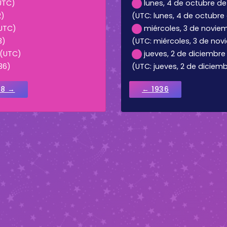
(UTC)
lunes, 4 de octubre de 
2)
(UTC: lunes, 4 de octubre d
(UTC)
miércoles, 3 de noviem
3)
(UTC: miércoles, 3 de nov
 (UTC)
jueves, 2 de diciembre 
36)
(UTC: jueves, 2 de diciembr
38 →
← 1936