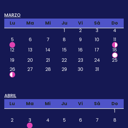
MARZO
Lu
Ma
Mi
Ju
Vi
Sá
Do
1
2
3
4
5
6
7
8
9
10
11
12
13
14
15
16
17
18
19
20
21
22
23
24
25
26
27
28
29
30
31
ABRIL
Lu
Ma
Mi
Ju
Vi
Sá
Do
1
2
3
4
5
6
7
8