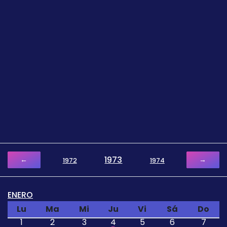
1973
←
→
1972
1974
ENERO
Lu
Ma
Mi
Ju
Vi
Sá
Do
1
2
3
4
5
6
7