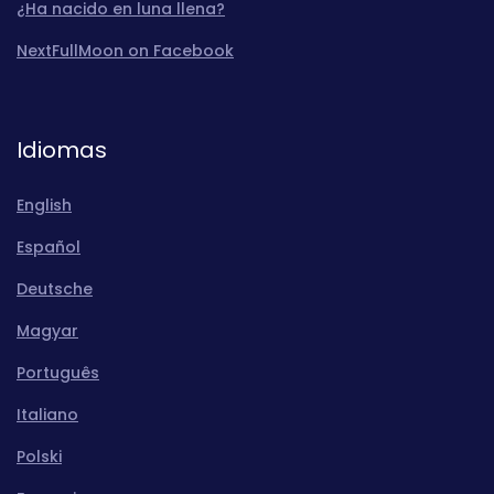
¿Ha nacido en luna llena?
NextFullMoon on Facebook
Idiomas
English
Español
Deutsche
Magyar
Português
Italiano
Polski