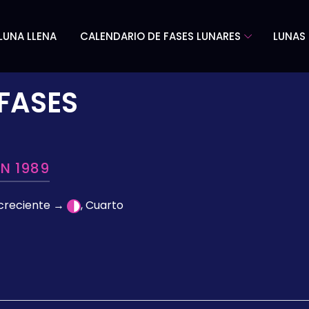
LUNA LLENA
CALENDARIO DE FASES LUNARES
LUNAS 
FASES
EN 1989
 creciente →
, Cuarto