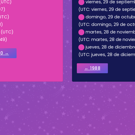
 (UTC)
viernes, 29 de septiemb
07)
(UTC: viernes, 29 de septi
(UTC)
domingo, 29 de octubr
8)
(UTC: domingo, 29 de octu
9 (UTC)
martes, 28 de noviembr
:49)
(UTC: martes, 28 de novie
jueves, 28 de diciembre
90 →
(UTC: jueves, 28 de diciem
← 1988