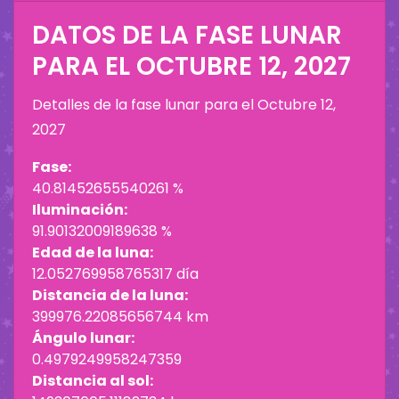
DATOS DE LA FASE LUNAR
PARA EL
OCTUBRE 12, 2027
Detalles de la fase lunar para el
Octubre 12,
2027
Fase:
40.81452655540261 %
Iluminación:
91.90132009189638 %
Edad de la luna:
12.052769958765317 día
Distancia de la luna:
399976.22085656744 km
Ángulo lunar:
0.4979249958247359
Distancia al sol: