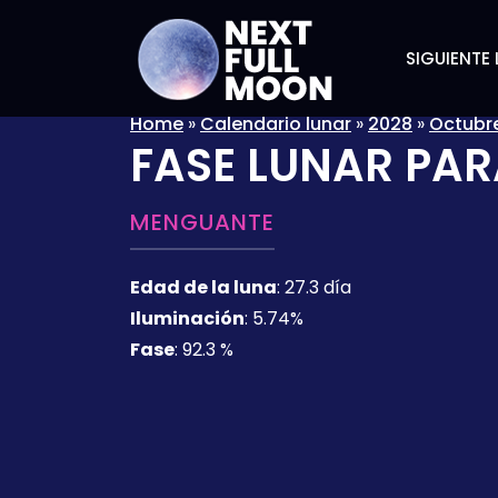
SIGUIENTE 
Home
»
Calendario lunar
»
2028
»
Octubr
FASE LUNAR PAR
MENGUANTE
Edad de la luna
:
27.3 día
Iluminación
:
5.74%
Fase
:
92.3 %