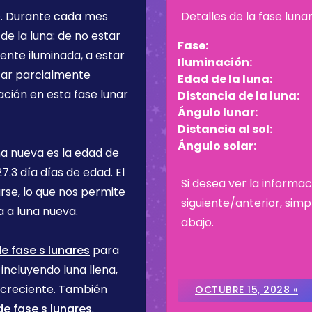
e
. Durante cada mes
Detalles de la fase luna
de la luna: de no estar
Fase:
ente iluminada, a estar
Iluminación:
star parcialmente
Edad de la luna:
ación en esta fase lunar
Distancia de la luna:
Ángulo lunar:
Distancia al sol:
Ángulo solar:
na nueva es la edad de
27.3 día
días de edad. El
Si desea ver la informac
rse, lo que nos permite
siguiente/anterior, sim
 a luna nueva.
abajo.
e fase s lunares
para
incluyendo luna llena,
 creciente. También
OCTUBRE 15, 2028 «
e fase s lunares
.