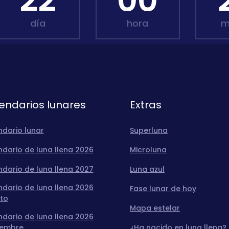
22
00
día
hora
m
endarios lunares
Extras
ndario lunar
Superluna
dario de luna llena 2026
Microluna
dario de luna llena 2027
Luna azul
dario de luna llena 2026
Fase lunar de hoy
to
Mapa estelar
dario de luna llena 2026
iembre
¿Ha nacido en luna llena?