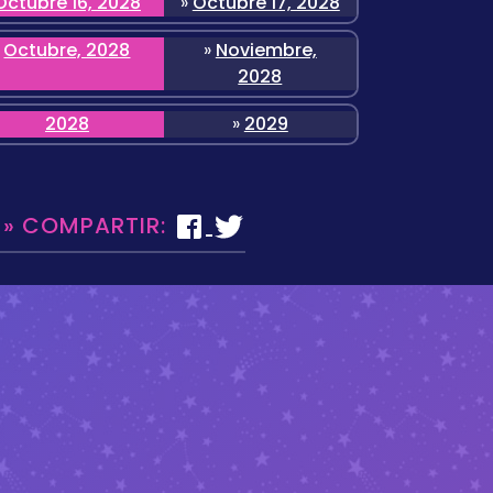
Octubre 16, 2028
»
Octubre 17, 2028
Octubre, 2028
»
Noviembre,
2028
2028
»
2029
 » COMPARTIR: