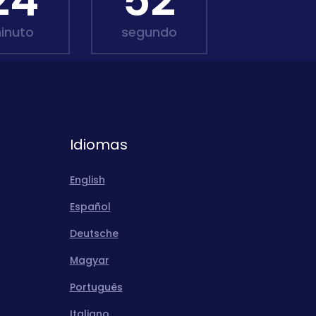
24
51
inuto
segundo
Idiomas
English
Español
Deutsche
Magyar
Português
Italiano