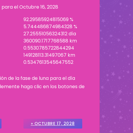
r para el
Octubre 16, 2028
92.29585924815069 %
5.744486874984328 %
27.25551056324312 día
360090.1717768588 km
0.5530785722844294
149128113.31497067 km
0.5347613545647552
ión de la fase de luna para el día
plemente haga clic en los botones de
» OCTUBRE 17, 2028