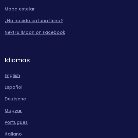
Mapa estelar
¿Ha nacido en luna llena?
NextFullMoon on Facebook
Idiomas
English
Español
Deutsche
Magyar
Português
Italiano