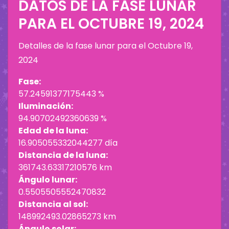
DATOS DE LA FASE LUNAR
PARA EL
OCTUBRE 19, 2024
Detalles de la fase lunar para el
Octubre 19,
2024
Fase:
57.24591377175443 %
Iluminación:
94.90702492360639 %
Edad de la luna:
16.905055332044277 día
Distancia de la luna:
361743.63317210576 km
Ángulo lunar:
0.5505505552470832
Distancia al sol:
148992493.02865273 km
Ángulo solar: