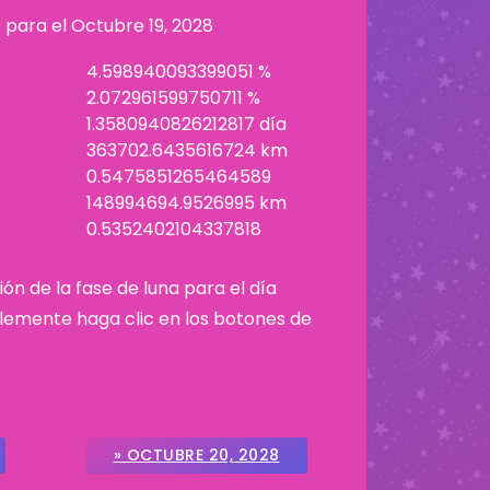
r para el
Octubre 19, 2028
4.598940093399051 %
2.072961599750711 %
1.3580940826212817 día
363702.6435616724 km
0.5475851265464589
148994694.9526995 km
0.5352402104337818
ión de la fase de luna para el día
plemente haga clic en los botones de
» OCTUBRE 20, 2028