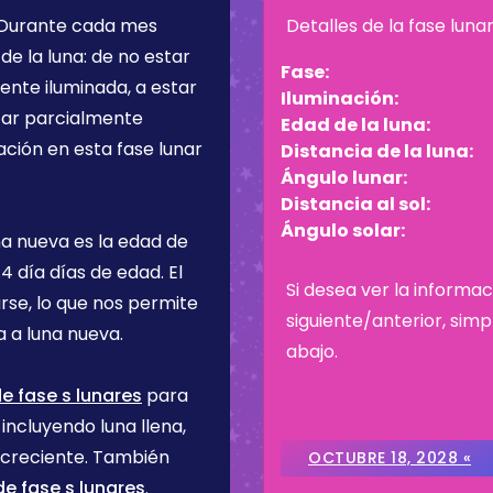
 Durante cada mes
Detalles de la fase luna
de la luna: de no estar
Fase:
ente iluminada, a estar
Iluminación:
star parcialmente
Edad de la luna:
ación en esta fase lunar
Distancia de la luna:
Ángulo lunar:
Distancia al sol:
Ángulo solar:
na nueva es la edad de
.4 día
días de edad. El
Si desea ver la informac
rse, lo que nos permite
siguiente/anterior, sim
 a luna nueva.
abajo.
e fase s lunares
para
incluyendo luna llena,
 creciente. También
OCTUBRE 18, 2028 «
e fase s lunares
.