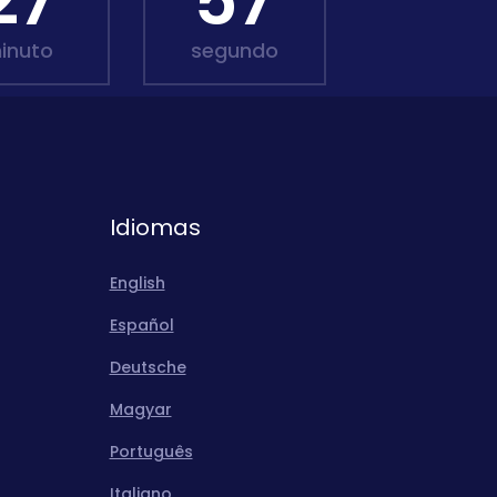
27
56
inuto
segundo
Idiomas
English
Español
Deutsche
Magyar
Português
Italiano