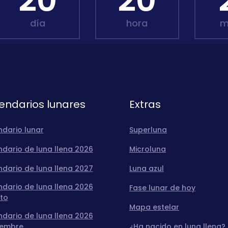
20
20
día
hora
m
endarios lunares
Extras
ndario lunar
Superluna
dario de luna llena 2026
Microluna
dario de luna llena 2027
Luna azul
dario de luna llena 2026
Fase lunar de hoy
to
Mapa estelar
dario de luna llena 2026
iembre
¿Ha nacido en luna llena?