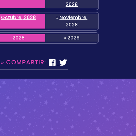
2028
Octubre, 2028
»
Noviembre,
2028
2028
»
2029
 » COMPARTIR: