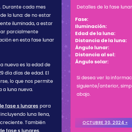
e
. Durante cada mes
Detalles de la fase luna
de la luna: de no estar
Fase:
ente iluminada, a estar
Iluminación:
star parcialmente
Edad de la luna:
ación en esta fase lunar
Distancia de la luna:
Ángulo lunar:
Distancia al sol:
Ángulo solar:
na nueva es la edad de
29 día
días de edad. El
Si desea ver la informac
rse, lo que nos permite
siguiente/anterior, sim
 a luna nueva.
abajo.
e fase s lunares
para
incluyendo luna llena,
 creciente. También
OCTUBRE 30, 2024 «
e fase s lunares
.