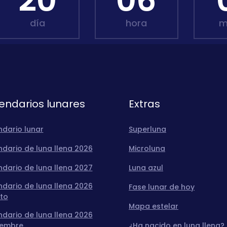
20
06
día
hora
m
endarios lunares
Extras
ndario lunar
Superluna
dario de luna llena 2026
Microluna
dario de luna llena 2027
Luna azul
dario de luna llena 2026
Fase lunar de hoy
to
Mapa estelar
dario de luna llena 2026
iembre
¿Ha nacido en luna llena?