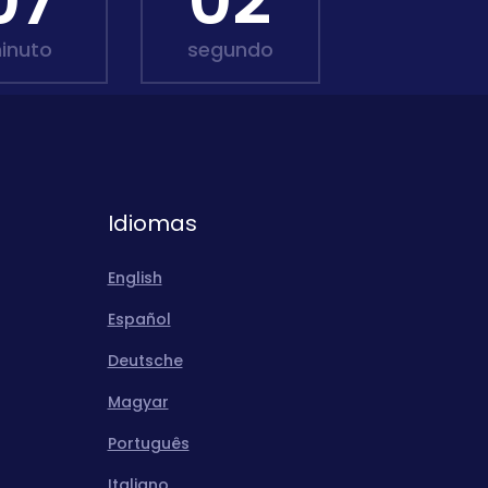
07
01
inuto
segundo
Idiomas
English
Español
Deutsche
Magyar
Português
Italiano