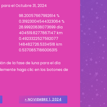
r para el
Octubre 31, 2024
98.20057667992614 %
0.31923004544323064 %
28.99920838073699 día
404519.8277867147 km
0.4923322527592077
148482726.5334518 km
0.5370857186006315
ión de la fase de luna para el día
plemente haga clic en los botones de
» NOVIEMBRE 1, 2024