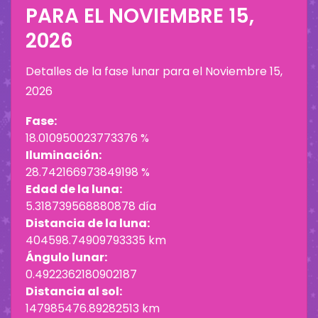
PARA EL
NOVIEMBRE 15,
2026
Detalles de la fase lunar para el
Noviembre 15,
2026
Fase:
18.010950023773376 %
Iluminación:
28.742166973849198 %
Edad de la luna:
5.318739568880878 día
Distancia de la luna:
404598.74909793335 km
Ángulo lunar:
0.4922362180902187
Distancia al sol:
147985476.89282513 km