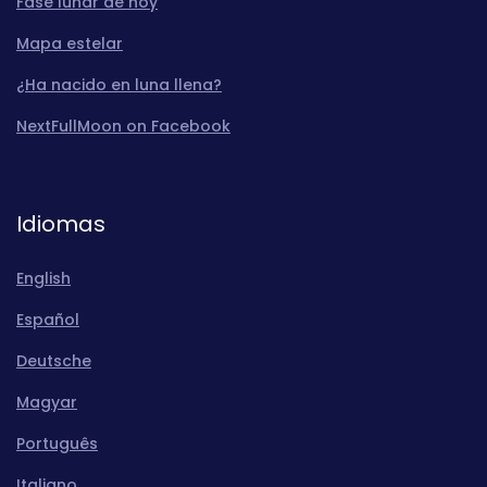
Fase lunar de hoy
Mapa estelar
¿Ha nacido en luna llena?
NextFullMoon on Facebook
Idiomas
English
Español
Deutsche
Magyar
Português
Italiano