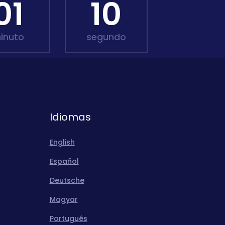
01
09
inuto
segundo
Idiomas
English
Español
Deutsche
Magyar
Português