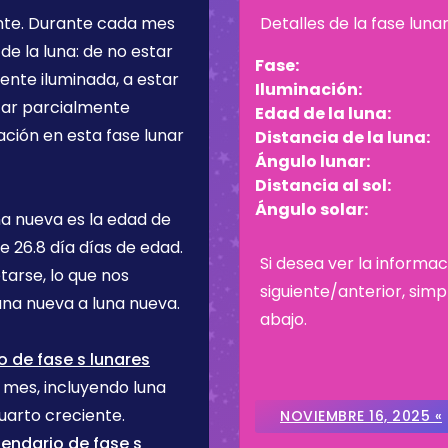
nte
. Durante cada mes
Detalles de la fase luna
de la luna: de no estar
Fase:
ente iluminada, a estar
Iluminación:
star parcialmente
Edad de la luna:
ación en esta fase lunar
Distancia de la luna:
Ángulo lunar:
Distancia al sol:
Ángulo solar:
na nueva es la edad de
ne
26.8 día
días de edad.
Si desea ver la informac
tarse, lo que nos
siguiente/anterior, sim
na nueva a luna nueva.
abajo.
 de fase s lunares
e mes, incluyendo luna
uarto creciente.
NOVIEMBRE 16, 2025 «
endario de fase s