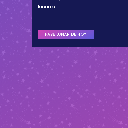
lunares
.
FASE LUNAR DE HOY