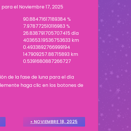
r para el
Noviembre 17, 2025
90.88471617189384 %
7.978772510116983 %
26.838791705707415 día
403653.19536753633 km
0.4933892766999194
147909257.88715893 km
0.5391680887266727
ión de la fase de luna para el día
plemente haga clic en los botones de
» NOVIEMBRE 18, 2025