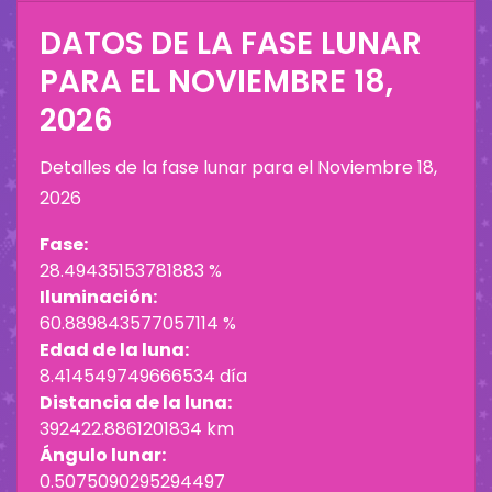
DATOS DE LA FASE LUNAR
PARA EL
NOVIEMBRE 18,
2026
Detalles de la fase lunar para el
Noviembre 18,
2026
Fase:
28.49435153781883 %
Iluminación:
60.889843577057114 %
Edad de la luna:
8.414549749666534 día
Distancia de la luna:
392422.8861201834 km
Ángulo lunar:
0.5075090295294497