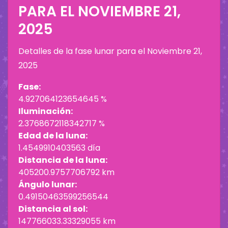
PARA EL
NOVIEMBRE 21,
2025
Detalles de la fase lunar para el
Noviembre 21,
2025
Fase:
4.927064123654645 %
Iluminación:
2.3768672118342717 %
Edad de la luna:
1.4549910403563 día
Distancia de la luna:
405200.9757706792 km
Ángulo lunar:
0.49150463599256544
Distancia al sol:
147766033.33329055 km