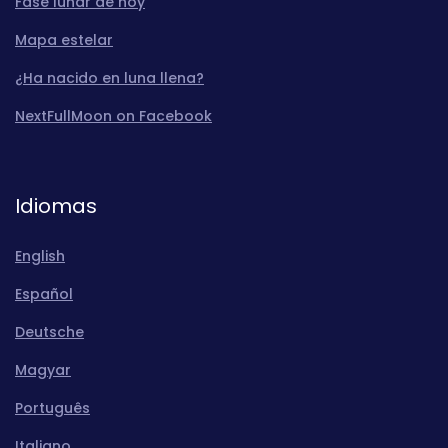
Fase lunar de hoy
Mapa estelar
¿Ha nacido en luna llena?
NextFullMoon on Facebook
Idiomas
English
Español
Deutsche
Magyar
Português
Italiano