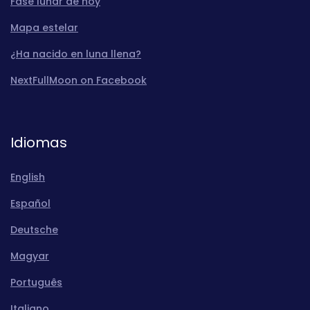
Fase lunar de hoy
Mapa estelar
¿Ha nacido en luna llena?
NextFullMoon on Facebook
Idiomas
English
Español
Deutsche
Magyar
Português
Italiano