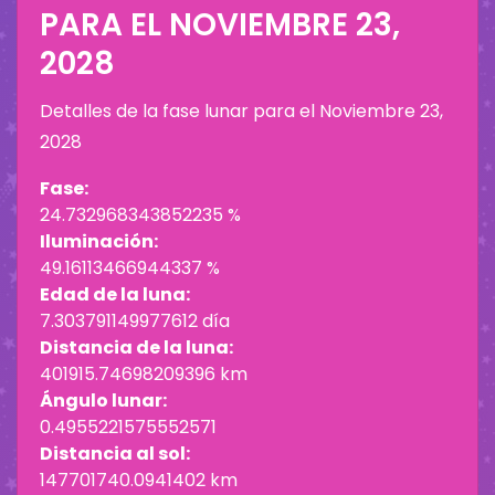
PARA EL
NOVIEMBRE 23,
2028
Detalles de la fase lunar para el
Noviembre 23,
2028
Fase:
24.732968343852235 %
Iluminación:
49.16113466944337 %
Edad de la luna:
7.303791149977612 día
Distancia de la luna:
401915.74698209396 km
Ángulo lunar:
0.4955221575552571
Distancia al sol:
147701740.0941402 km