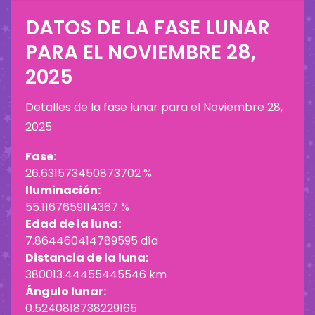
DATOS DE LA FASE LUNAR
PARA EL
NOVIEMBRE 28,
2025
Detalles de la fase lunar para el
Noviembre 28,
2025
Fase:
26.631573450873702 %
Iluminación:
55.1167659114367 %
Edad de la luna:
7.864460414789595 día
Distancia de la luna:
380013.44455445546 km
Ángulo lunar:
0.5240818738229165