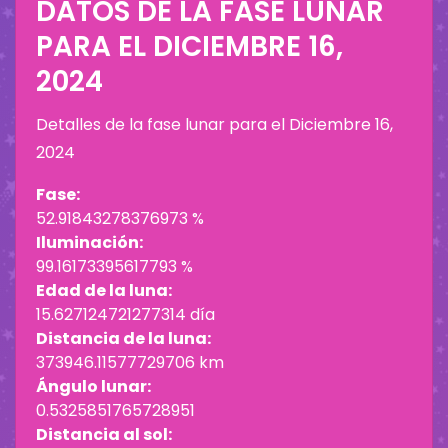
DATOS DE LA FASE LUNAR
PARA EL
DICIEMBRE 16,
2024
Detalles de la fase lunar para el
Diciembre 16,
2024
Fase:
52.91843278376973 %
Iluminación:
99.16173395617793 %
Edad de la luna:
15.627124721277314 día
Distancia de la luna:
373946.11577729706 km
Ángulo lunar:
0.5325851765728951
Distancia al sol: