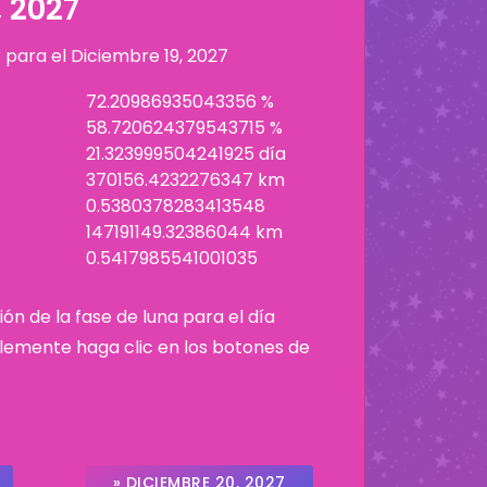
, 2027
r para el
Diciembre 19, 2027
72.20986935043356 %
58.720624379543715 %
21.323999504241925 día
370156.4232276347 km
0.5380378283413548
147191149.32386044 km
0.5417985541001035
ión de la fase de luna para el día
plemente haga clic en los botones de
» DICIEMBRE 20, 2027