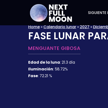
SIGUIENTE 
Home
»
Calendario lunar
»
2027
»
Diciem
FASE LUNAR PAR
MENGUANTE GIBOSA
Edad de la luna
:
21.3 día
Iluminación
:
58.72%
Fase
:
72.21 %