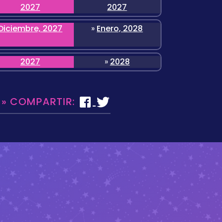
2027
2027
Diciembre, 2027
»
Enero, 2028
2027
»
2028
 » COMPARTIR: