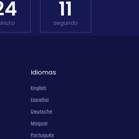
24
09
inuto
segundo
Idiomas
English
Español
Deutsche
Magyar
Português