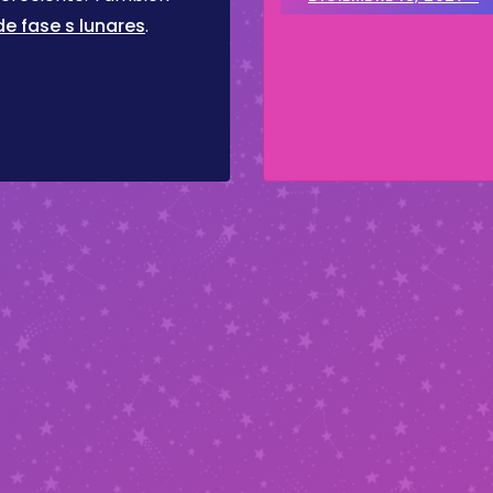
e fase s lunares
.