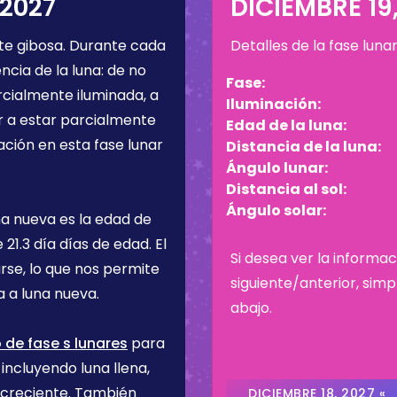
 2027
DICIEMBRE 19
e gibosa
. Durante cada
Detalles de la fase luna
cia de la luna: de no
Fase:
rcialmente iluminada, a
Iluminación:
r a estar parcialmente
Edad de la luna:
ación en esta fase lunar
Distancia de la luna:
Ángulo lunar:
Distancia al sol:
Ángulo solar:
na nueva es la edad de
ne
21.3 día
días de edad. El
Si desea ver la informac
rse, lo que nos permite
siguiente/anterior, sim
 a luna nueva.
abajo.
 de fase s lunares
para
incluyendo luna llena,
 creciente. También
DICIEMBRE 18, 2027 «