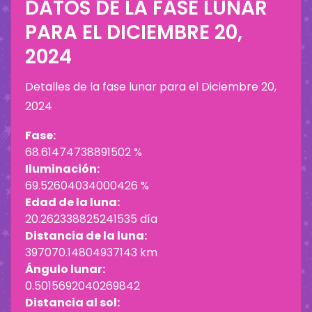
DATOS DE LA FASE LUNAR
PARA EL
DICIEMBRE 20,
2024
Detalles de la fase lunar para el
Diciembre 20,
2024
Fase:
68.61474738891502 %
Iluminación:
69.52604034000426 %
Edad de la luna:
20.262338825241535 día
Distancia de la luna:
397070.14804937143 km
Ángulo lunar:
0.5015692040269842
Distancia al sol: