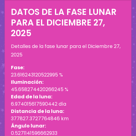
DATOS DE LA FASE LUNAR
PARA EL
DICIEMBRE 27,
2025
Detalles de la fase lunar para el
Diciembre 27,
2025
Fase:
23.616243120522995 %
Iluminación:
45.658274420266245 %
Edad de la luna:
6.974015617590442 día
Distancia de la luna:
377827.3727764846 km
Ángulo lunar:
0.5271141596662933