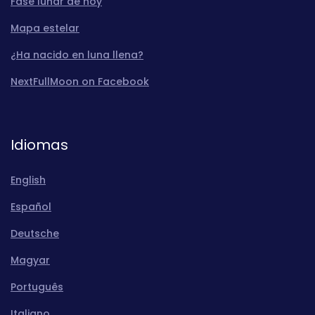
Fase lunar de hoy
Mapa estelar
¿Ha nacido en luna llena?
NextFullMoon on Facebook
Idiomas
English
Español
Deutsche
Magyar
Português
Italiano