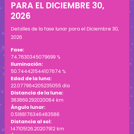
PARA EL
DICIEMBRE 30,
2026
Detalles de la fase lunar para el
Diciembre 30,
2026
Fase:
74.7630345079699 %
Iluminación:
50.744421544107674 %
Edad de la luna:
22.077964205235055 día
Distancia de la luna:
383869.292020084 km
Ángulo lunar:
0.5188176346483586
Distancia al sol:
147105126.20207912 km