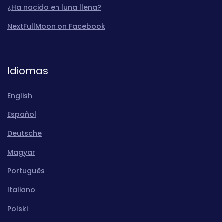
¿Ha nacido en luna llena?
NextFullMoon on Facebook
Idiomas
English
Español
Deutsche
Magyar
Português
Italiano
Polski