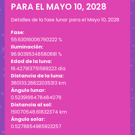
PARA EL
MAYO 10, 2028
Detalles de la fase lunar para el
Mayo 10, 2028
Fase:
55.63016006760222 %
Iluminación:
96.90395348580891 %
Edad de la luna:
16.427913751589223 día
Distancia de la luna:
380133.28822035313 km
Ángulo lunar:
0.5239166478484076
Distancia al sol:
151070548.61832374 km
Ángulo solar:
0.5278854985923257