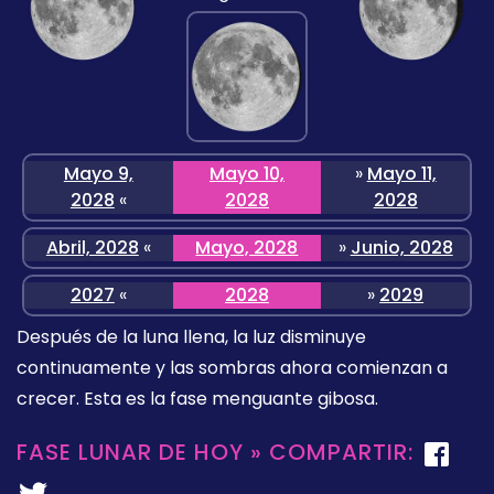
Mayo 9,
Mayo 10,
»
Mayo 11,
2028
«
2028
2028
Abril, 2028
«
Mayo, 2028
»
Junio, 2028
2027
«
2028
»
2029
Después de la luna llena, la luz disminuye
continuamente y las sombras ahora comienzan a
crecer. Esta es la fase menguante gibosa.
FASE LUNAR DE HOY » COMPARTIR: