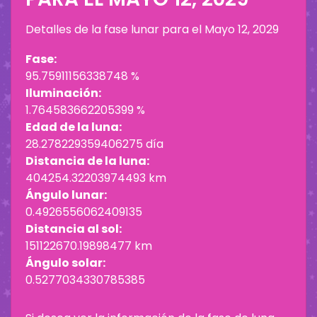
Detalles de la fase lunar para el
Mayo 12, 2029
Fase:
95.75911156338748 %
Iluminación:
1.764583662205399 %
Edad de la luna:
28.278229359406275 día
Distancia de la luna:
404254.32203974493 km
Ángulo lunar:
0.4926556062409135
Distancia al sol:
151122670.19898477 km
Ángulo solar:
0.5277034330785385