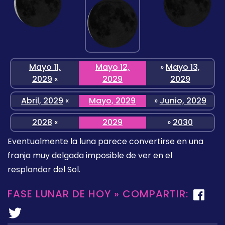
Mayo 11,
Mayo 12,
»
Mayo 13,
2029
«
2029
2029
Abril, 2029
«
Mayo, 2029
»
Junio, 2029
2028
«
2029
»
2030
Eventualmente la luna parece convertirse en una
franja muy delgada imposible de ver en el
resplandor del Sol.
FASE LUNAR DE HOY » COMPARTIR: