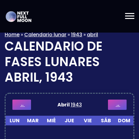
Home
»
Calendario lunar
»
1943
»
abril
CALENDARIO DE
FASES LUNARES
ABRIL, 1943
Abril
1943
←
→
LUN
MAR
MIÉ
JUE
VIE
SÁB
DOM