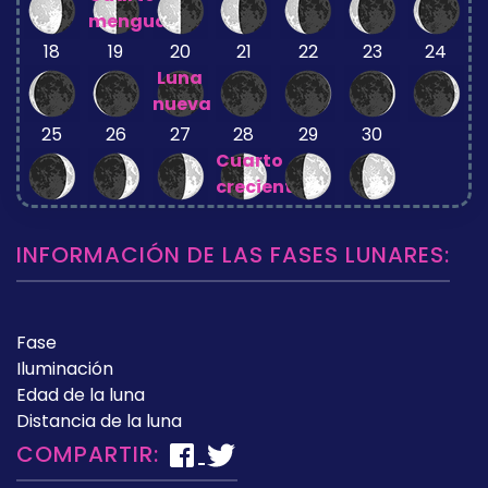
menguante
18
19
20
21
22
23
24
Luna
nueva
25
26
27
28
29
30
Cuarto
creciente
INFORMACIÓN DE LAS FASES LUNARES:
Fase
Iluminación
Edad de la luna
Distancia de la luna
COMPARTIR: