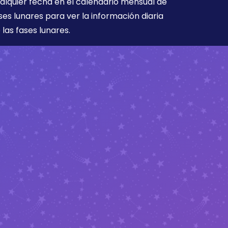
alquier fecha en el calendario mensual de
ses lunares para ver la información diaria
 las fases lunares.