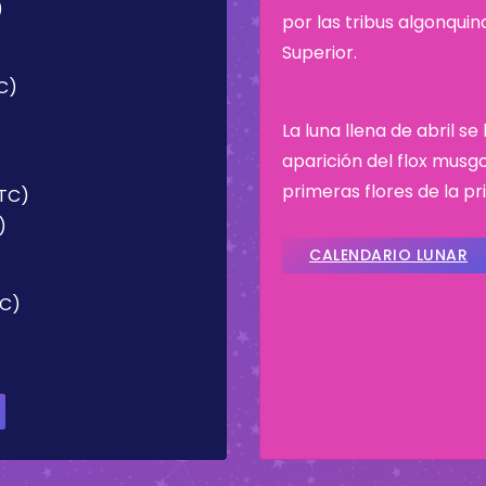
)
por las tribus algonqui
Superior.
TC)
La luna llena de abril s
aparición del flox musgos
primeras flores de la p
UTC)
)
CALENDARIO LUNAR
TC)