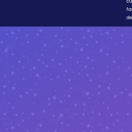
cu
fa
de