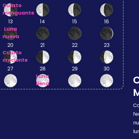
Cuarto
menguante
13
14
15
16
Luna
nueva
20
21
22
23
Cuarto
creciente
27
28
29
30
Luna
llena
Ca
fe
nu
lu