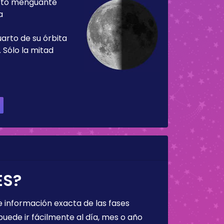
rto menguante
a
uarto de su órbita
 Sólo la mitad
ES?
 información exacta de las fases
puede ir fácilmente al día, mes o año