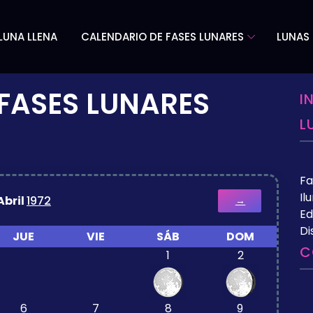
LUNA LLENA
CALENDARIO DE FASES LUNARES
LUNAS 
FASES LUNARES
I
L
Fa
Il
Abril
1972
→
Ed
Di
JUE
VIE
SÁB
DOM
C
1
2
6
7
8
9