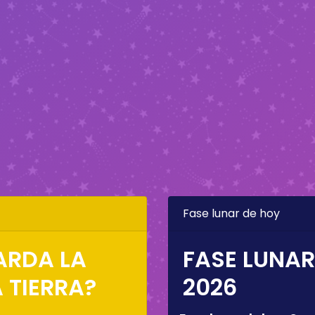
Fase lunar de hoy
ARDA LA
FASE LUNAR
 TIERRA?
2026