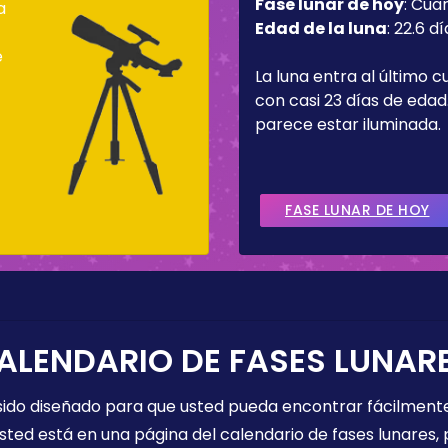
Fase lunar de hoy
:
Cua
a
Edad de la luna
:
22.6 dí
e
La luna entra al último c
con casi 23 días de edad.
parece estar iluminada.
FASE LUNAR DE HOY
ALENDARIO DE FASES LUNAR
 sido diseñado para que usted pueda encontrar fácilmente
sted está en una página del calendario de fases lunares, 