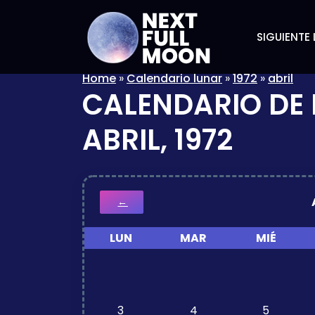
SIGUIENTE 
Home
»
Calendario lunar
»
1972
»
abril
CALENDARIO DE 
ABRIL, 1972
←
LUN
MAR
MIÉ
3
4
5