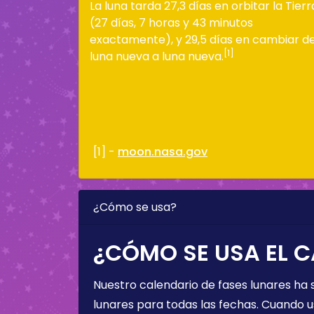
La luna tarda 27,3 días en orbitar la Tierr
(27 días, 7 horas y 43 minutos
exactamente), y 29,5 días en cambiar d
[1]
luna nueva a luna nueva.
[1] -
moon.nasa.gov
¿Cómo se usa?
¿CÓMO SE USA EL C
Nuestro calendario de fases lunares ha
lunares para todas las fechas. Cuando u