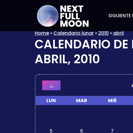
SIGUIENTE 
Home
»
Calendario lunar
»
2010
»
abril
CALENDARIO DE 
ABRIL, 2010
←
LUN
MAR
MIÉ
5
6
7