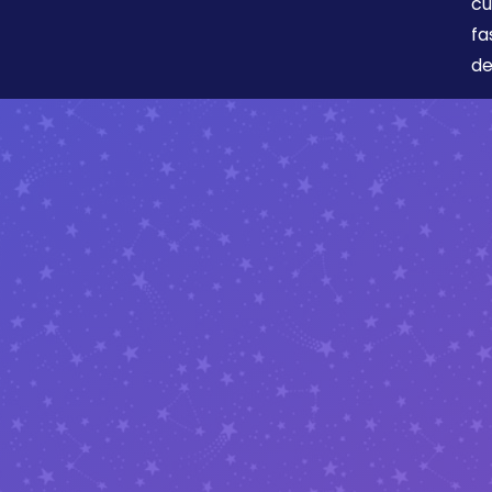
cu
fa
de