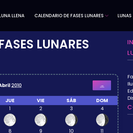
LUNA LLENA
CALENDARIO DE FASES LUNARES
LUNAS 
FASES LUNARES
I
L
Fa
Il
Abril
2010
→
Ed
Di
JUE
VIE
SÁB
DOM
C
1
2
3
4
8
9
10
11