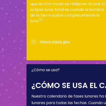
que de otro modo se refleja en la luna. El
eclipse lunar total es cuando la sombra
de la Tierra cubre completamente la
[1]
luna.
[1] -
moon.nasa.gov
¿Cómo se usa?
¿CÓMO SE USA EL C
Nuestro calendario de fases lunares ha
lunares para todas las fechas. Cuando u