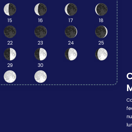
15
16
17
18
22
23
24
25
29
30
Ca
fe
nu
lu