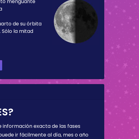
rto menguante
a
uarto de su órbita
 Sólo la mitad
ES?
 información exacta de las fases
puede ir fácilmente al día, mes o año