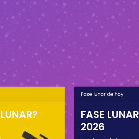
Fase lunar de hoy
 LUNAR?
FASE LUNAR
2026
,