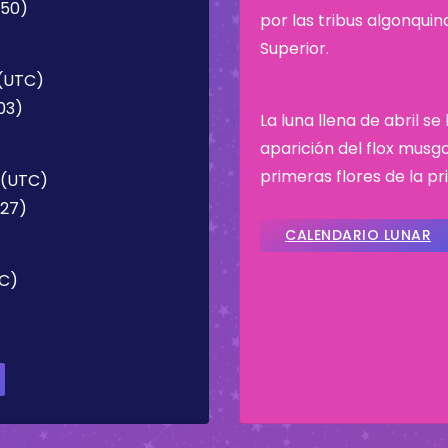
:50)
por las tribus algonqui
Superior.
 (UTC)
:03)
La luna llena de abril s
aparición del flox musgos
primeras flores de la p
7 (UTC)
:27)
CALENDARIO LUNAR
TC)