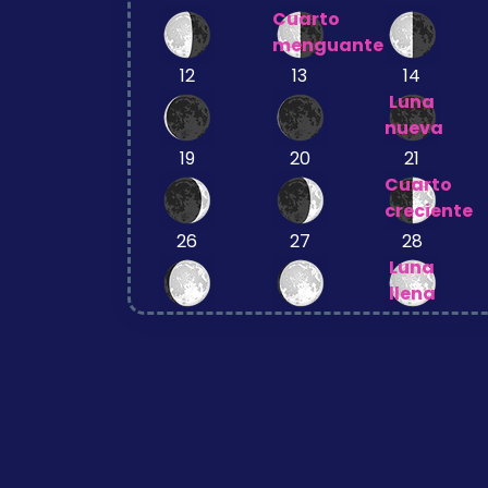
Cuarto
menguante
12
13
14
Luna
nueva
19
20
21
Cuarto
creciente
26
27
28
Luna
llena