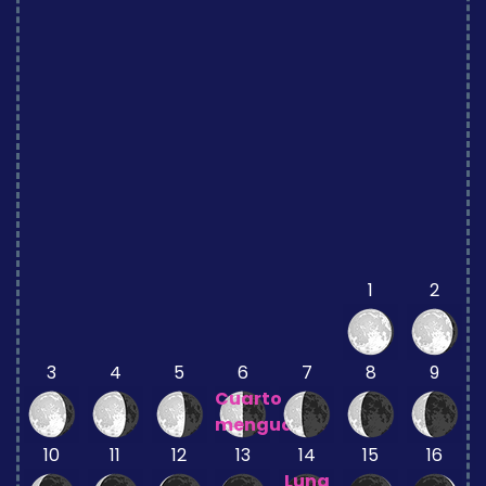
1
2
3
4
5
6
7
8
9
Cuarto
menguante
10
11
12
13
14
15
16
Luna