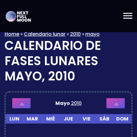
Home
»
Calendario lunar
»
2010
»
mayo
CALENDARIO DE
FASES LUNARES
MAYO, 2010
Mayo
2010
←
→
LUN
MAR
MIÉ
JUE
VIE
SÁB
DOM