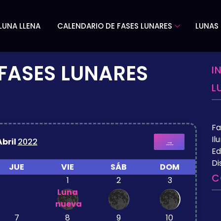
LUNA LLENA
CALENDARIO DE FASES LUNARES
LUNAS 
FASES LUNARES
I
L
Fa
Il
Abril
2022
→
Ed
Di
JUE
VIE
SÁB
DOM
C
1
2
3
Luna
nueva
7
8
9
10