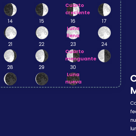
Cuarto
creciente
14
15
16
17
Luna
llena
21
22
23
24
Cuarto
menguante
28
29
30
Luna
nueva
Ca
fe
nu
lu