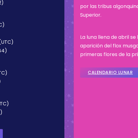
2)
por las tribus algonqui
Superior.
C)
La luna llena de abril s
 (UTC)
aparición del flox musgos
44)
primeras flores de la p
UTC)
CALENDARIO LUNAR
)
UTC)
4)