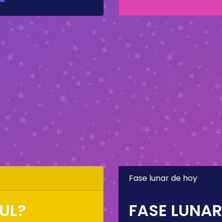
Fase lunar de hoy
UL?
FASE LUNAR