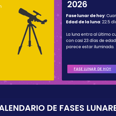
2026
n
Fase lunar de hoy
:
Cua
Edad de la luna
:
22.5 dí
La luna entra al último c
con casi 23 días de edad.
parece estar iluminada.
FASE LUNAR DE HOY
ALENDARIO DE FASES LUNAR