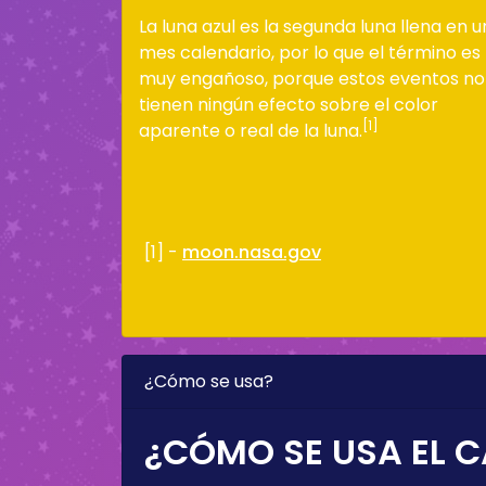
La luna azul es la segunda luna llena en u
mes calendario, por lo que el término es
muy engañoso, porque estos eventos no
tienen ningún efecto sobre el color
[1]
aparente o real de la luna.
[1] -
moon.nasa.gov
¿Cómo se usa?
¿CÓMO SE USA EL C