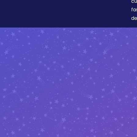
cu
fa
de