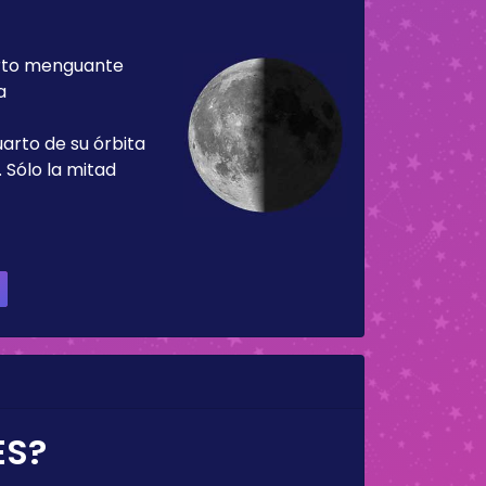
rto menguante
a
uarto de su órbita
 Sólo la mitad
ES?