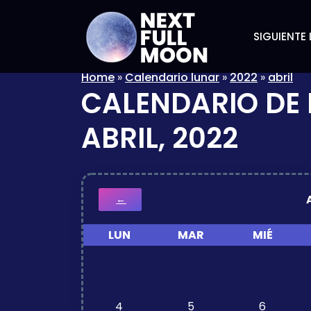
SIGUIENTE 
Home
»
Calendario lunar
»
2022
»
abril
CALENDARIO DE 
ABRIL, 2022
←
LUN
MAR
MIÉ
4
5
6