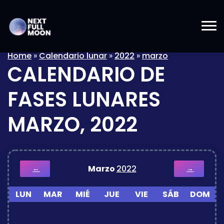
Home
»
Calendario lunar
»
2022
»
marzo
CALENDARIO DE
FASES LUNARES
MARZO, 2022
Marzo
2022
←
→
LUN
MAR
MIÉ
JUE
VIE
SÁB
DOM