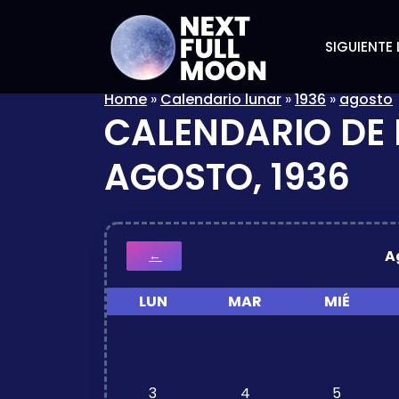
SIGUIENTE 
Home
»
Calendario lunar
»
1936
»
agosto
CALENDARIO DE 
AGOSTO, 1936
A
←
LUN
MAR
MIÉ
3
4
5