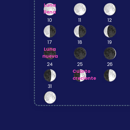
Luna
llena
10
11
12
17
18
19
Luna
nueva
24
25
26
Cuarto
creciente
31