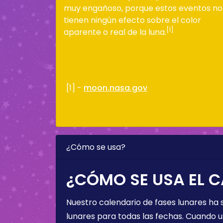
muy engañoso, porque estos eventos no
tienen ningún efecto sobre el color
[1]
aparente o real de la luna.
[1] -
moon.nasa.gov
¿Cómo se usa?
¿CÓMO SE USA EL C
Nuestro calendario de fases lunares ha
lunares para todas las fechas. Cuando u