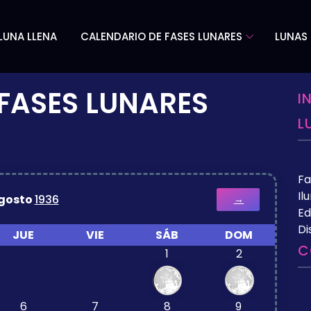
LUNA LLENA
CALENDARIO DE FASES LUNARES
LUNAS 
FASES LUNARES
I
L
Fa
Il
gosto
1936
→
Ed
Di
JUE
VIE
SÁB
DOM
C
1
2
6
7
8
9