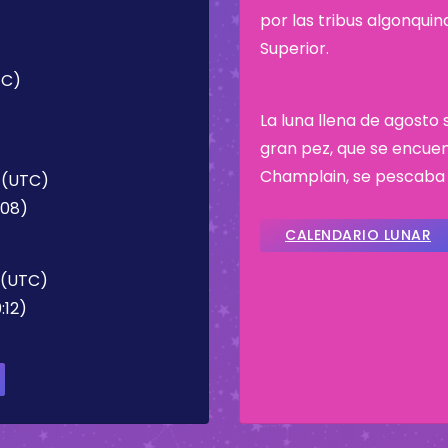
)
por las tribus algonqui
Superior.
TC)
La luna llena de agosto
gran pez, que se encuen
Champlain, se pescaba
 (UTC)
:08)
CALENDARIO LUNAR
2 (UTC)
:12)