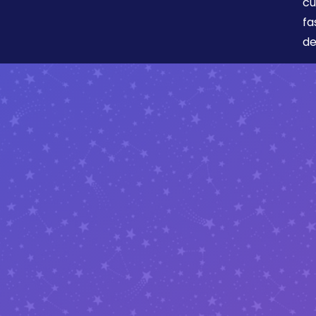
cu
fa
de