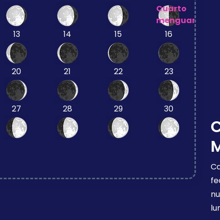
Cuarto
menguante
13
14
15
16
20
21
22
23
27
28
29
30
Ca
fe
nu
lu