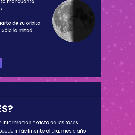
rto menguante
a
uarto de su órbita
 Sólo la mitad
ES?
 información exacta de las fases
puede ir fácilmente al día, mes o año