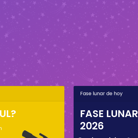
Fase lunar de hoy
UL?
FASE LUNAR
2026
n