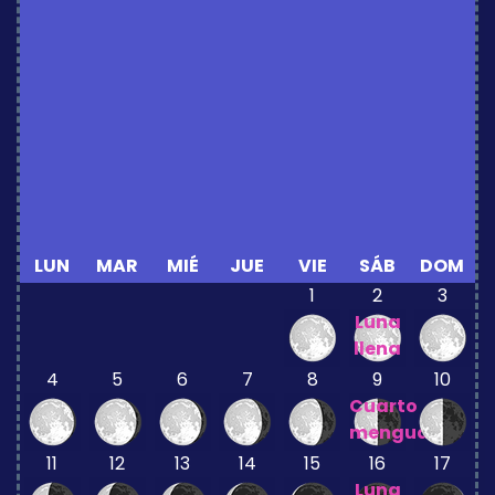
LUN
MAR
MIÉ
JUE
VIE
SÁB
DOM
1
2
3
Luna
llena
4
5
6
7
8
9
10
Cuarto
menguante
11
12
13
14
15
16
17
Luna