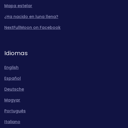
Mapa estelar
¿Ha nacido en luna llena?
NextFullMoon on Facebook
Idiomas
English
Español
Deutsche
Magyar
Português
Italiano