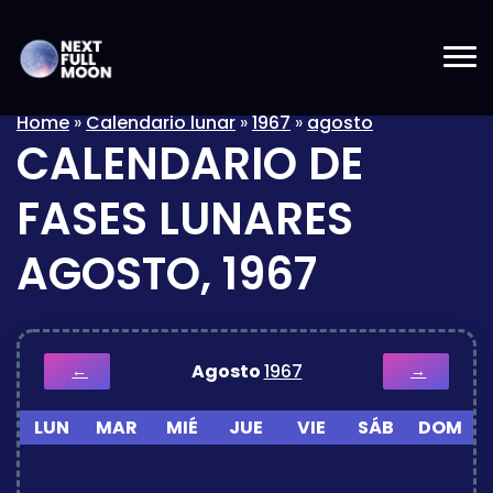
Home
»
Calendario lunar
»
1967
»
agosto
CALENDARIO DE
FASES LUNARES
AGOSTO, 1967
Agosto
1967
←
→
LUN
MAR
MIÉ
JUE
VIE
SÁB
DOM