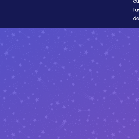
cu
fa
de