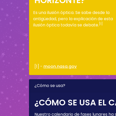
HORIZONTE?
Es una ilusión óptica. Se sabe desde la
antigüedad, pero la explicación de esta
[1]
ilusión óptica todavía se debate.
[1] -
moon.nasa.gov
¿Cómo se usa?
¿CÓMO SE USA EL C
Nuestro calendario de fases lunares ha