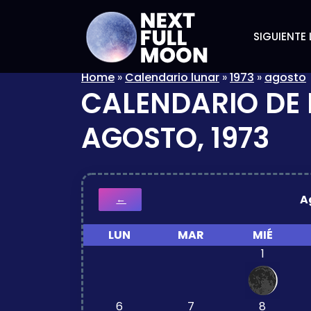
SIGUIENTE 
Home
»
Calendario lunar
»
1973
»
agosto
CALENDARIO DE 
AGOSTO, 1973
A
←
LUN
MAR
MIÉ
1
6
7
8