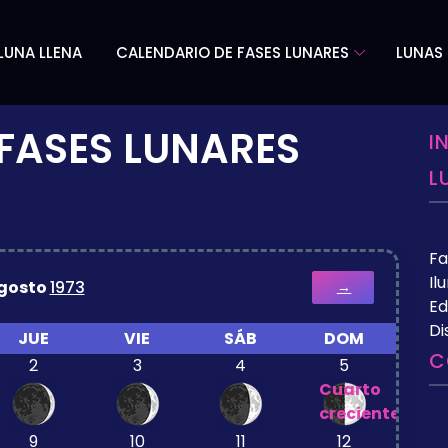
LUNA LLENA
CALENDARIO DE FASES LUNARES
LUNAS 
FASES LUNARES
I
L
Fa
Il
gosto
1973
→
Ed
Di
JUE
VIE
SÁB
DOM
C
2
3
4
5
Cuarto
creciente
9
10
11
12