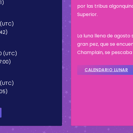
1)
por las tribus algonqui
Superior.
 (UTC)
:42)
La luna llena de agosto
gran pez, que se encuen
Champlain, se pescaba
00 (UTC)
7:00)
CALENDARIO LUNAR
 (UTC)
:05)