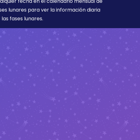
alquier fecha en el calendario mensual de
ses lunares para ver la información diaria
 las fases lunares.