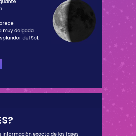
guante
a
parece
ja muy delgada
splandor del Sol.
ES?
 información exacta de las fases