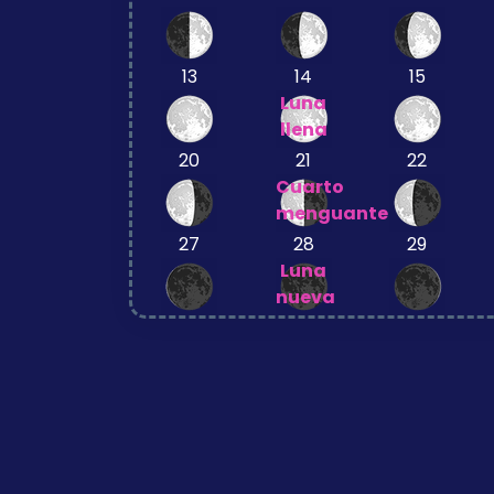
13
14
15
Luna
llena
20
21
22
Cuarto
menguante
27
28
29
Luna
nueva