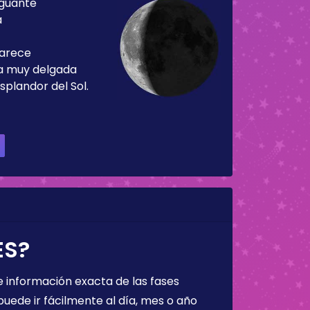
guante
a
parece
ja muy delgada
splandor del Sol.
ES?
 información exacta de las fases
puede ir fácilmente al día, mes o año