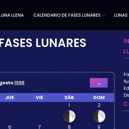
LUNA LLENA
CALENDARIO DE FASES LUNARES
LUNAS 
FASES LUNARES
I
L
Fa
Il
gosto
1998
→
Ed
Di
JUE
VIE
SÁB
DOM
C
1
2
6
7
8
9