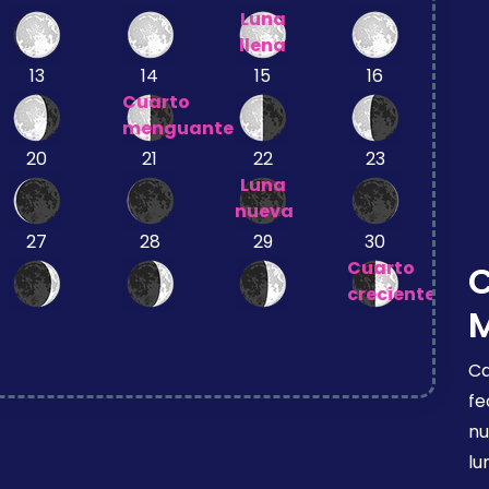
Luna
llena
13
14
15
16
Cuarto
menguante
20
21
22
23
Luna
nueva
27
28
29
30
Cuarto
creciente
Ca
fe
nu
lu