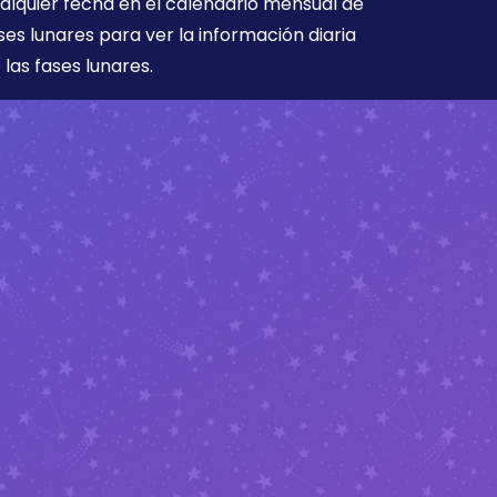
alquier fecha en el calendario mensual de
ses lunares para ver la información diaria
 las fases lunares.