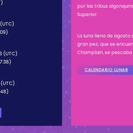
7)
por las tribus algonqui
Superior.
 (UTC)
:09)
La luna llena de agosto
gran pez, que se encuen
Champlain, se pescaba
38 (UTC)
7:38)
CALENDARIO LUNAR
8 (UTC)
:48)