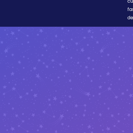
cu
fa
de