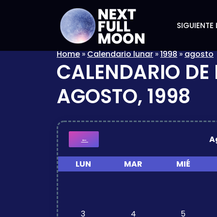
SIGUIENTE 
Home
»
Calendario lunar
»
1998
»
agosto
CALENDARIO DE 
AGOSTO, 1998
A
←
LUN
MAR
MIÉ
3
4
5