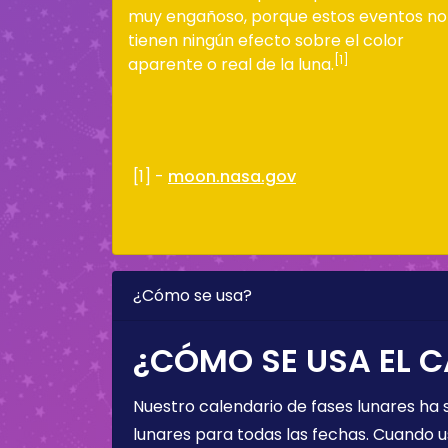
muy engañoso, porque estos eventos no
tienen ningún efecto sobre el color
[1]
aparente o real de la luna.
[1] -
moon.nasa.gov
¿Cómo se usa?
¿CÓMO SE USA EL C
Nuestro calendario de fases lunares ha
lunares para todas las fechas. Cuando u