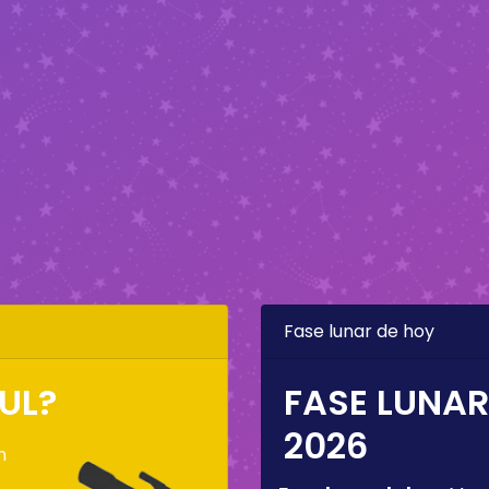
Fase lunar de hoy
UL?
FASE LUNAR
2026
n