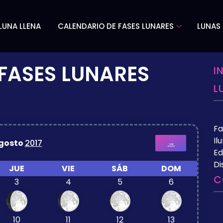
LUNA LLENA
CALENDARIO DE FASES LUNARES
LUNAS 
FASES LUNARES
I
L
Fa
Il
gosto
2017
→
Ed
Di
JUE
VIE
SÁB
DOM
C
3
4
5
6
10
11
12
13