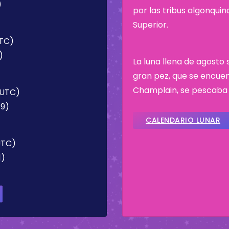
)
por las tribus algonqui
Superior.
UTC)
)
La luna llena de agosto
gran pez, que se encuen
Champlain, se pescaba
(UTC)
19)
CALENDARIO LUNAR
UTC)
1)