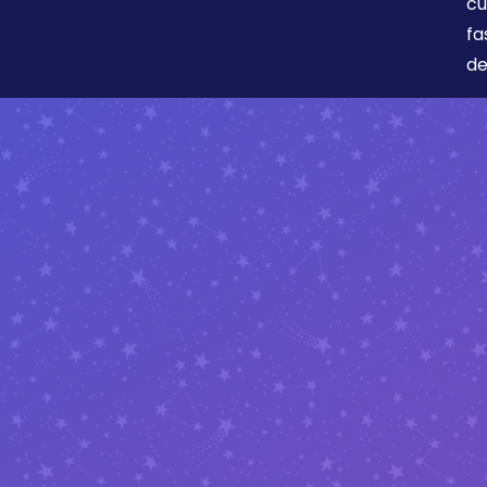
cu
fa
de