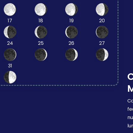
17
18
19
20
24
25
26
27
31
Ca
fe
nu
lu