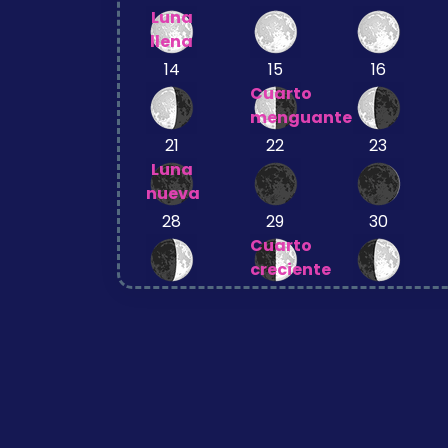
Luna
llena
14
15
16
Cuarto
menguante
21
22
23
Luna
nueva
28
29
30
Cuarto
creciente