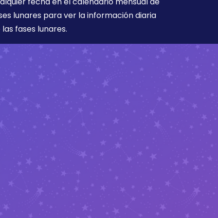
alquier fecha en el calendario mensual de
ses lunares para ver la información diaria
 las fases lunares.