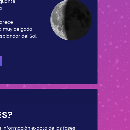
guante
a
parece
ja muy delgada
splandor del Sol.
ES?
 información exacta de las fases