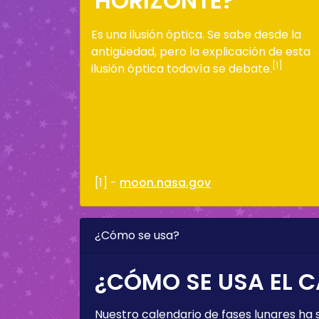
HORIZONTE?
Es una ilusión óptica. Se sabe desde la
antigüedad, pero la explicación de esta
[1]
ilusión óptica todavía se debate.
[1] -
moon.nasa.gov
¿Cómo se usa?
¿CÓMO SE USA EL C
Nuestro calendario de fases lunares ha