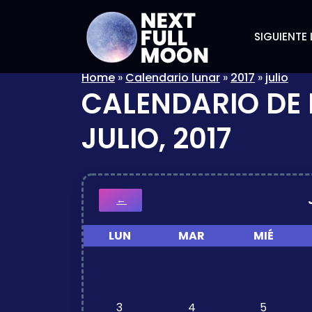
SIGUIENTE 
Home
»
Calendario lunar
»
2017
»
julio
CALENDARIO DE 
JULIO, 2017
←
LUN
MAR
MIÉ
3
4
5