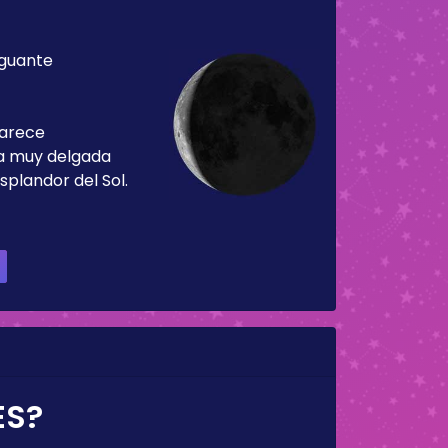
guante
parece
ja muy delgada
splandor del Sol.
ES?