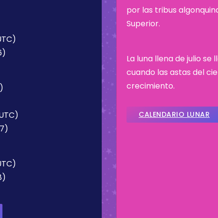
por las tribus algonqui
Superior.
(UTC)
6)
La luna llena de julio s
cuando las astas del c
crecimiento.
)
(UTC)
CALENDARIO LUNAR
57)
(UTC)
8)