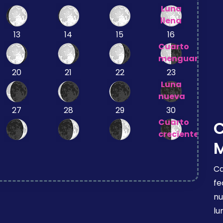
Luna
llena
13
14
15
16
Cuarto
menguante
20
21
22
23
Luna
nueva
27
28
29
30
Cuarto
creciente
Ca
fe
nu
lu