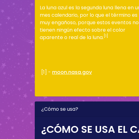
La luna azul es la segunda luna llena en u
mes calendario, por lo que el término es
muy engañoso, porque estos eventos no
tienen ningún efecto sobre el color
[1]
aparente o real de la luna.
[1] -
moon.nasa.gov
¿Cómo se usa?
¿CÓMO SE USA EL C