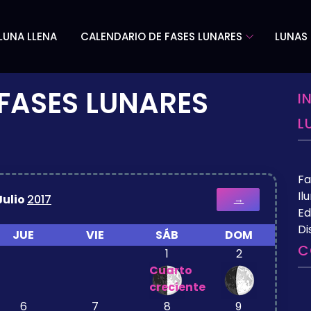
LUNA LLENA
CALENDARIO DE FASES LUNARES
LUNAS 
FASES LUNARES
I
L
Fa
Il
Julio
2017
→
Ed
Di
JUE
VIE
SÁB
DOM
C
1
2
Cuarto
creciente
6
7
8
9