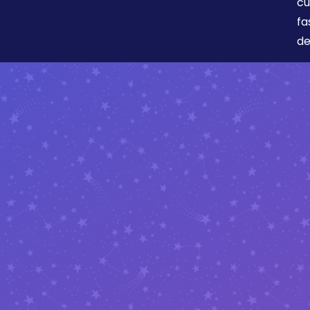
cu
fa
de