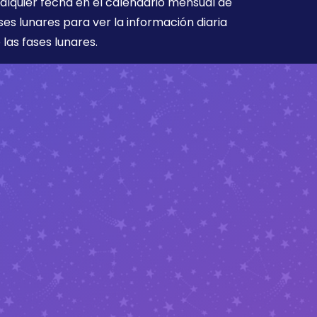
alquier fecha en el calendario mensual de
ses lunares para ver la información diaria
 las fases lunares.