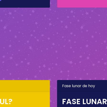
Fase lunar de hoy
UL?
FASE LUNAR