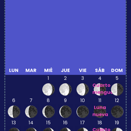
LUN
MAR
MIÉ
JUE
VIE
SÁB
DOM
1
2
3
4
5
Cuarto
menguante
6
7
8
9
10
11
12
Luna
nueva
13
14
15
16
17
18
19
Cuarto