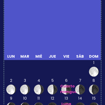
LUN
MAR
MIÉ
JUE
VIE
SÁB
DOM
1
2
3
4
5
6
7
8
Cuarto
menguante
9
10
11
12
13
14
15
Luna