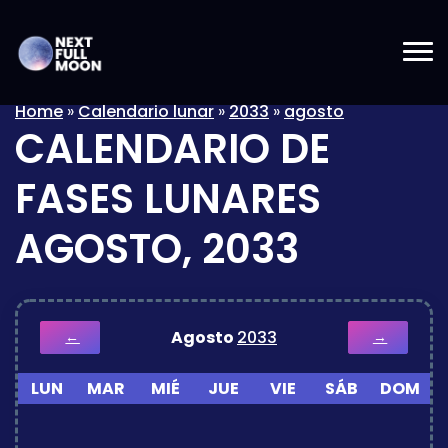
Home
»
Calendario lunar
»
2033
»
agosto
CALENDARIO DE
FASES LUNARES
AGOSTO, 2033
Agosto
2033
←
→
LUN
MAR
MIÉ
JUE
VIE
SÁB
DOM