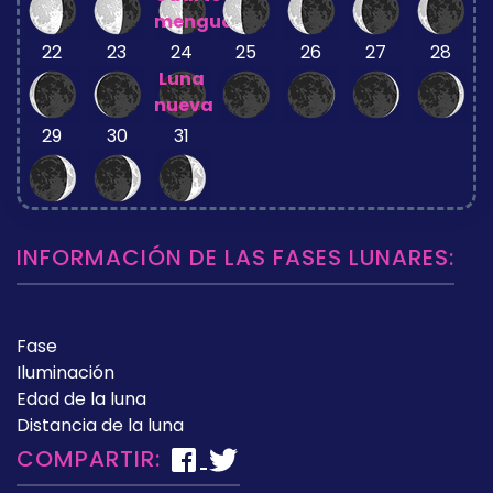
menguante
22
23
24
25
26
27
28
Luna
nueva
29
30
31
INFORMACIÓN DE LAS FASES LUNARES:
Fase
Iluminación
Edad de la luna
Distancia de la luna
COMPARTIR: