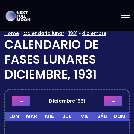
Home
»
Calendario lunar
»
1931
»
diciembre
CALENDARIO DE
FASES LUNARES
DICIEMBRE, 1931
Diciembre
1931
←
→
LUN
MAR
MIÉ
JUE
VIE
SÁB
DOM