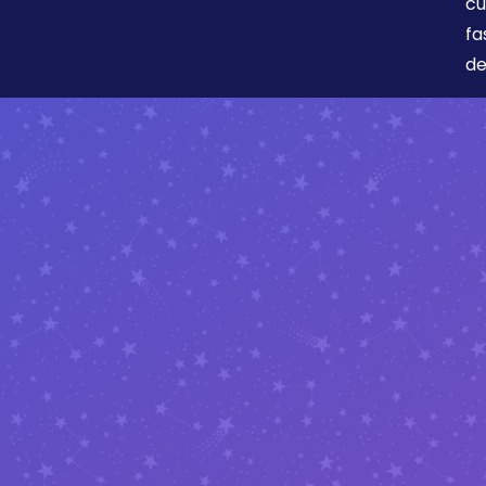
cu
fa
de