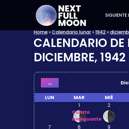
SIGUIENTE 
Home
»
Calendario lunar
»
1942
»
diciemb
CALENDARIO DE 
DICIEMBRE, 1942
Di
←
LUN
MAR
MIÉ
1
2
Cuarto
menguante
7
8
9