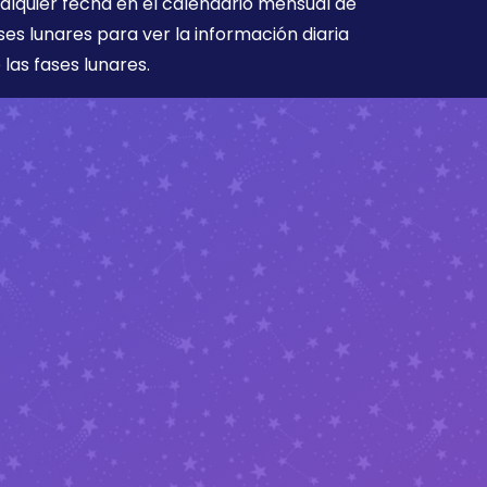
alquier fecha en el calendario mensual de
ses lunares para ver la información diaria
 las fases lunares.