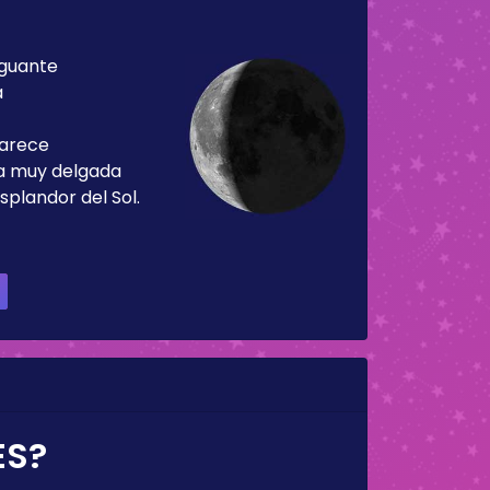
guante
a
parece
ja muy delgada
splandor del Sol.
ES?