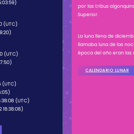
5:03:59)
por las tribus algonqui
Superior.
20 (UTC)
9:20)
La luna llena de diciemb
llamaba luna de las noc
época del año eran las 
50 (UTC)
47:50)
CALENDARIO LUNAR
5 (UTC)
8:05)
8:38:08 (UTC)
 18:38:08)