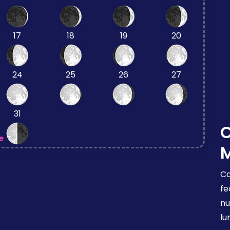
17
18
19
20
24
25
26
27
31
e
Ca
fe
nu
lu