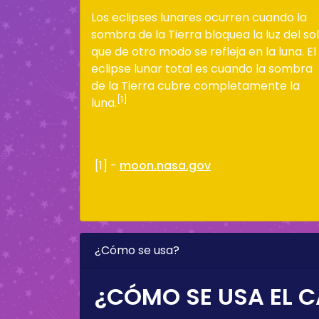
Los eclipses lunares ocurren cuando la
sombra de la Tierra bloquea la luz del sol
que de otro modo se refleja en la luna. El
eclipse lunar total es cuando la sombra
de la Tierra cubre completamente la
[1]
luna.
[1] -
moon.nasa.gov
¿Cómo se usa?
¿CÓMO SE USA EL C