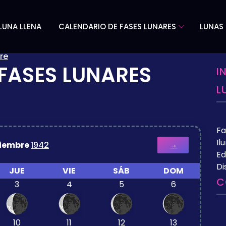
LUNA LLENA
CALENDARIO DE FASES LUNARES
LUNAS 
re
FASES LUNARES
I
L
Fa
Il
ciembre
1942
→
Ed
Di
JUE
VIE
SÁB
DOM
C
3
4
5
6
10
11
12
13