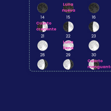
Luna
nueva
14
15
16
Cuarto
creciente
21
22
23
Luna
llena
28
29
30
Cuarto
menguant