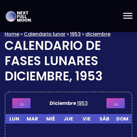
Home
»
Calendario lunar
»
1953
»
diciembre
CALENDARIO DE
FASES LUNARES
DICIEMBRE, 1953
Diciembre
1953
←
→
LUN
MAR
MIÉ
JUE
VIE
SÁB
DOM